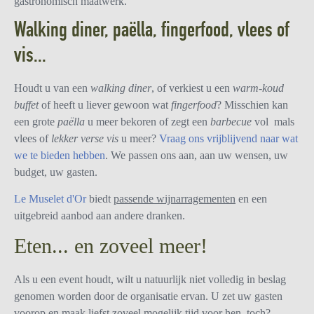
gastronomisch maatwerk.
Walking diner, paëlla, fingerfood, vlees of
vis...
Houdt u van een
walking diner
, of verkiest u een
warm-koud
buffet
of heeft u liever gewoon wat
fingerfood
? Misschien kan
een grote
paëlla
u meer bekoren of zegt een
barbecue
vol mals
vlees of
lekker verse vis
u meer?
Vraag ons vrijblijvend naar wat
we te bieden hebben
. We passen ons aan, aan uw wensen, uw
budget, uw gasten.
Le Muselet d'Or
biedt
passende wijnarragementen
en een
uitgebreid aanbod aan andere dranken.
Eten... en zoveel meer!
Als u een event houdt, wilt u natuurlijk niet volledig in beslag
genomen worden door de organisatie ervan. U zet uw gasten
voorop en maak liefst zoveel mogelijk tijd voor hen, toch?