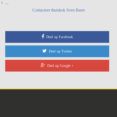
...
Contacteer thuiskok Sven Baert
Deel op Facebook
Deel op Twitter
Deel op Google +